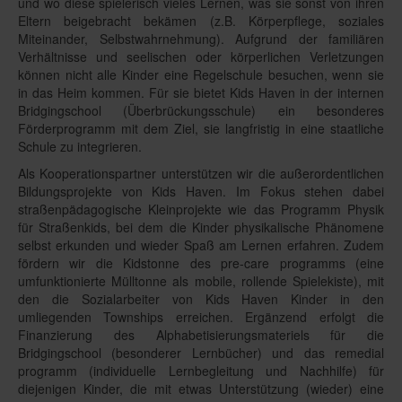
und wo diese spielerisch vieles Lernen, was sie sonst von ihren
Eltern beigebracht bekämen (z.B. Körperpflege, soziales
Miteinander, Selbstwahrnehmung). Aufgrund der familiären
Verhältnisse und seelischen oder körperlichen Verletzungen
können nicht alle Kinder eine Regelschule besuchen, wenn sie
in das Heim kommen. Für sie bietet Kids Haven in der internen
Bridgingschool (Überbrückungsschule) ein besonderes
Förderprogramm mit dem Ziel, sie langfristig in eine staatliche
Schule zu integrieren.
Als Kooperationspartner unterstützen wir die außerordentlichen
Bildungsprojekte von Kids Haven. Im Fokus stehen dabei
straßenpädagogische Kleinprojekte wie das Programm Physik
für Straßenkids, bei dem die Kinder physikalische Phänomene
selbst erkunden und wieder Spaß am Lernen erfahren. Zudem
fördern wir die Kidstonne des pre-care programms (eine
umfunktionierte Mülltonne als mobile, rollende Spielekiste), mit
den die Sozialarbeiter von Kids Haven Kinder in den
umliegenden Townships erreichen. Ergänzend erfolgt die
Finanzierung des Alphabetisierungsmateriels für die
Bridgingschool (besonderer Lernbücher) und das remedial
programm (individuelle Lernbegleitung und Nachhilfe) für
diejenigen Kinder, die mit etwas Unterstützung (wieder) eine