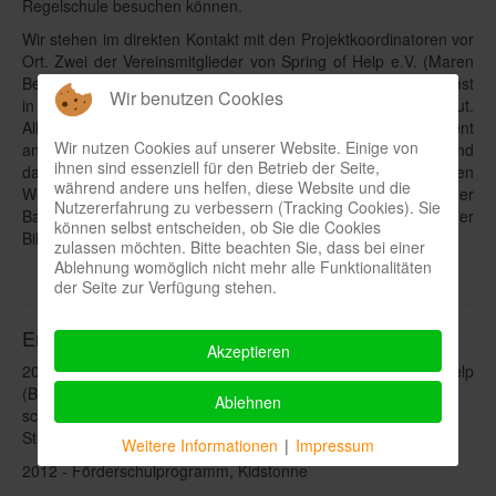
Regelschule besuchen können.
Wir stehen im direkten Kontakt mit den Projektkoordinatoren vor
Ort. Zwei der Vereinsmitglieder von Spring of Help e.V. (Maren
Behnert und Lara Le Wührmann) haben ihren Freiwilligendienst
Wir benutzen Cookies
in Kids Haven absolviert und kennen die Arbeit vor Ort sehr gut.
Alle bei uns eingegangenen Spenden gehen zu hundert Prozent
Wir nutzen Cookies auf unserer Website. Einige von
an die Projekte. Wir und die Kinder von Kids Haven sind
ihnen sind essenziell für den Betrieb der Seite,
dankbar über jede Unterstützung. Sie helfen, den schwierigen
während andere uns helfen, diese Website und die
Weg der Bewältigung vergangener Traumata und zukünftiger
Nutzererfahrung zu verbessern (Tracking Cookies). Sie
Barrieren bei der Jobsuche durch ihre Unterstützung der
können selbst entscheiden, ob Sie die Cookies
Bildungsangebote etwas zu ebnen.
zulassen möchten. Bitte beachten Sie, dass bei einer
Ablehnung womöglich nicht mehr alle Funktionalitäten
der Seite zur Verfügung stehen.
Engagement Spring of Help e.V.
Akzeptieren
2006 - 2011 verschiedene Aktivitäten vom Projekt Spring of Help
(Backprojekt, Outreach, Gedichte der Straße, Bewerbungen
Ablehnen
schreiben, Straßenkinder fotografieren sich selbst, Schuhe für
Straßenkinder etc.)
Weitere Informationen
|
Impressum
2012 - Förderschulprogramm, Kidstonne