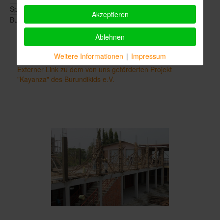
Spring of Help e.V.
Maren Behnert
Akzeptieren
Burundikids e.V.
Philipp Ziser
Ablehnen
Externer Link zur Homepage des Burundikids e.V.
Weitere Informationen
|
Impressum
Externer Link zu dem von uns geförderten Projekt
"Kayanza" des Burundikids e.V.